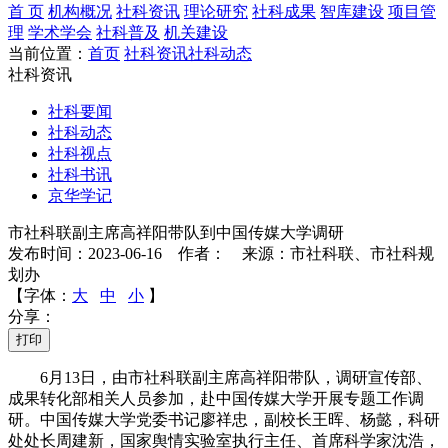
首 页
机构概况
社科资讯
理论研究
社科成果
智库建设
项目管
理
学术学会
社科普及
机关建设
当前位置：
首页
社科资讯
社科动态
社科资讯
社科要闻
社科动态
社科视点
社科书讯
京华学记
市社科联副主席高祥阳带队到中国传媒大学调研
发布时间：2023-06-16 作者： 来源：市社科联、市社科规
划办
【字体：
大
中
小
】
分享：
打印
6月13日，由市社科联副主席高祥阳带队，调研宣传部、
成果转化部相关人员参加，赴中国传媒大学开展专题工作调
研。中国传媒大学党委书记廖祥忠，副校长王晖、杨懿，科研
处处长周建新，国家舆情实验室执行主任、首席科学家沈浩，