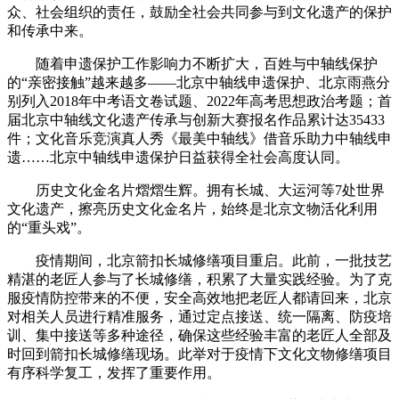
众、社会组织的责任，鼓励全社会共同参与到文化遗产的保护
和传承中来。
随着申遗保护工作影响力不断扩大，百姓与中轴线保护
的“亲密接触”越来越多——北京中轴线申遗保护、北京雨燕分
别列入2018年中考语文卷试题、2022年高考思想政治考题；首
届北京中轴线文化遗产传承与创新大赛报名作品累计达35433
件；文化音乐竞演真人秀《最美中轴线》借音乐助力中轴线申
遗……北京中轴线申遗保护日益获得全社会高度认同。
历史文化金名片熠熠生辉。拥有长城、大运河等7处世界
文化遗产，擦亮历史文化金名片，始终是北京文物活化利用
的“重头戏”。
疫情期间，北京箭扣长城修缮项目重启。此前，一批技艺
精湛的老匠人参与了长城修缮，积累了大量实践经验。为了克
服疫情防控带来的不便，安全高效地把老匠人都请回来，北京
对相关人员进行精准服务，通过定点接送、统一隔离、防疫培
训、集中接送等多种途径，确保这些经验丰富的老匠人全部及
时回到箭扣长城修缮现场。此举对于疫情下文化文物修缮项目
有序科学复工，发挥了重要作用。