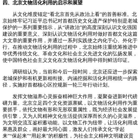
四、北京文物活化利用的启示和展望
从文化维度锚定“看北京首先从政治上看”的首善标准。北
京始终牢记习近平总书记对首都历史文化遗产保护特别是老城
保护的一系列重要指示，从“讲政治”的高度深刻认识文化强国
建设的重要意义、深刻认识文物活化利用对做好首都文化这篇
大文章的重要作用，并通过一系列实践使之内化于心、外化于
行。在推动文物活化利用的过程中，北京始终注重统筹推进中
华优秀传统文化、革命文化和社会主义先进文化的弘扬发展，
使中国特色社会主义文化在文物活化利用中得到鲜活印证。
调研组认为，当前和今后一段时间，北京还应进一步探索
老城保护和有机更新相衔接、内涵挖掘和活化利用相统一的路
径，实施好首都核心区控规新一轮三年行动计划。
发挥文物滋养心灵振奋精神巨大作用，凝聚奋进新时代磅
礴力量。北京立足四个文化资源禀赋，以文物活化利用作为重
要抓手，依托文物有形和无形双重属性，既为经济社会发展提
供引擎，又为人民精神文化生活提供深厚而长久的心灵滋养，
为文明交流互鉴积蓄动能。以文物工作为纽带，让活化利用成
果惠及群众，画好最大同心圆，激发人们传承文化“学起
来”“保起来”“用起来”的积极性，为社会主义精神文明建设贡