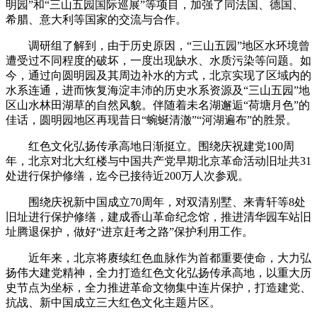
明园”和“三山五园国际巡展”等项目，加强了同法国、德国、
希腊、意大利等国家的交流与合作。
调研组了解到，由于历史原因，“三山五园”地区水环境曾
遭受过不同程度的破坏，一度出现缺水、水质污染等问题。如
今，通过向圆明园及其周边补水的方式，北京实现了区域内的
水系连通，进而恢复海淀丰沛的历史水系资源及“三山五园”地
区山水林田湖草的自然风貌。伴随着未名湖邂逅“荷塘月色”的
佳话，圆明园地区再现昔日“蜿蜒清澈”“河湖遍布”的胜景。
红色文化弘扬传承高地日渐挺立。围绕庆祝建党100周
年，北京对北大红楼与中国共产党早期北京革命活动旧址共31
处进行保护修缮，迄今已接待近200万人次参观。
围绕庆祝新中国成立70周年，对双清别墅、来青轩等8处
旧址进行保护修缮，建成香山革命纪念馆，推进清华园车站旧
址腾退保护，做好“进京赶考之路”保护利用工作。
近年来，北京将赓续红色血脉作为首都重要使命，大力弘
扬伟大建党精神，全力打造红色文化弘扬传承高地，以重大历
史节点为坐标，全力推进革命文物集中连片保护，打造建党、
抗战、新中国成立三大红色文化主题片区。