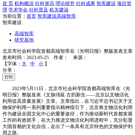
首 页
机构概况
社科资讯
理论研究
社科成果
智库建设
项目管
理
学术学会
社科普及
机关建设
当前位置：
首页
智库建设
高端智库
智库建设
高端智库
研究基地
北京市社会科学院首都高端智库在《光明日报》整版发表文章
发布时间：2023-05-25 作者： 来源：
【字体：
大
中
小
】
分享：
打印
2023年5月11日，北京市社会科学院首都高端智库在《光
明日报》整版发表《文脉绵延 古韵新生——北京以文物活化
利用促高质量发展》文章。文章指出，在习近平总书记关于文
物保护利用一系列重要指示精神指引下，北京将文物活化利用
作为建设全国文化中心的重要途径，作为推动新时代首都发展
工作的有效抓手，在大力推进文物活化利用进程中，充分彰显
大国首都的文化自信，走出了一条具有北京特色的文物保护利
用之路。