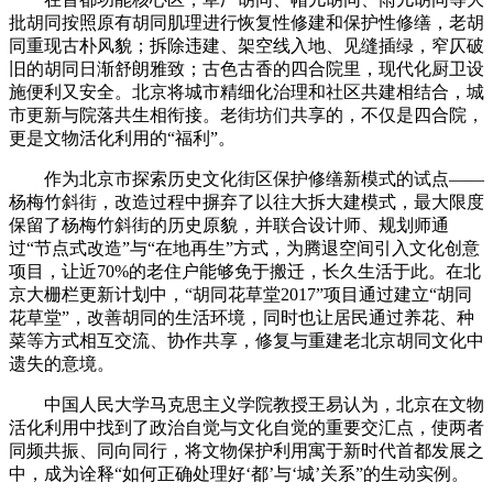
批胡同按照原有胡同肌理进行恢复性修建和保护性修缮，老胡
同重现古朴风貌；拆除违建、架空线入地、见缝插绿，窄仄破
旧的胡同日渐舒朗雅致；古色古香的四合院里，现代化厨卫设
施便利又安全。北京将城市精细化治理和社区共建相结合，城
市更新与院落共生相衔接。老街坊们共享的，不仅是四合院，
更是文物活化利用的“福利”。
作为北京市探索历史文化街区保护修缮新模式的试点——
杨梅竹斜街，改造过程中摒弃了以往大拆大建模式，最大限度
保留了杨梅竹斜街的历史原貌，并联合设计师、规划师通
过“节点式改造”与“在地再生”方式，为腾退空间引入文化创意
项目，让近70%的老住户能够免于搬迁，长久生活于此。在北
京大栅栏更新计划中，“胡同花草堂2017”项目通过建立“胡同
花草堂”，改善胡同的生活环境，同时也让居民通过养花、种
菜等方式相互交流、协作共享，修复与重建老北京胡同文化中
遗失的意境。
中国人民大学马克思主义学院教授王易认为，北京在文物
活化利用中找到了政治自觉与文化自觉的重要交汇点，使两者
同频共振、同向同行，将文物保护利用寓于新时代首都发展之
中，成为诠释“如何正确处理好‘都’与‘城’关系”的生动实例。