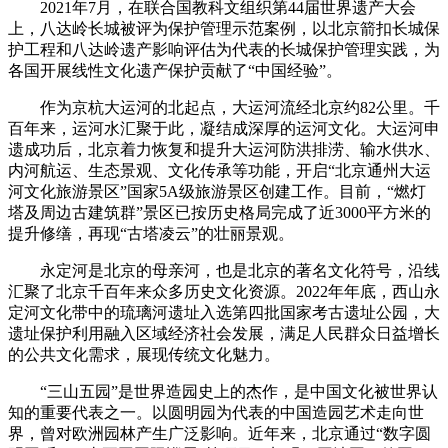
2021年7月，在联合国教科文组织第44届世界遗产大会
上，八达岭长城被评为保护管理示范案例，以北京箭扣长城保
护工程和八达岭遗产影响评估为代表的长城保护管理实践，为
各国开展线性文化遗产保护贡献了“中国经验”。
作为京杭大运河的北起点，大运河流经北京约82公里。千
百年来，运河水汇聚于此，凝结成深厚的运河文化。大运河申
遗成功后，北京着力恢复和提升大运河防洪排涝、输水供水、
内河航运、生态景观、文化传承等功能，开启“北京通州大运
河文化旅游景区”国家5A级旅游景区创建工作。目前，“燃灯
塔及周边古建筑群”景区已按历史格局完成了近3000平方米的
提升修缮，再现“古塔凌云”的壮丽景观。
永定河是北京的母亲河，也是北京的著名文化符号，沿线
汇聚了北京千百年来众多历史文化资源。2022年年底，西山永
定河文化带中的琉璃河遗址入选第四批国家考古遗址公园，大
遗址保护利用融入区域经济社会发展，满足人民群众日益增长
的公共文化需求，展现传统文化魅力。
“三山五园”是世界造园史上的杰作，是中国文化被世界认
知的重要代表之一。以圆明园为代表的中国造园艺术走向世
界，曾对欧洲园林产生广泛影响。近年来，北京通过“数字圆