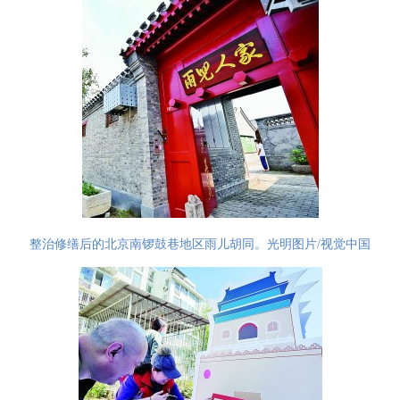
整治修缮后的北京南锣鼓巷地区雨儿胡同。光明图片/视觉中国