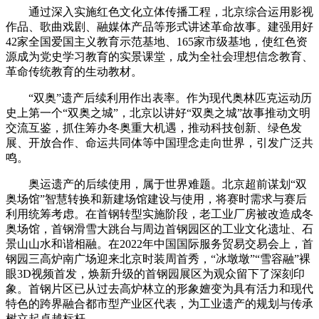
通过深入实施红色文化立体传播工程，北京综合运用影视
作品、歌曲戏剧、融媒体产品等形式讲述革命故事。建强用好
42家全国爱国主义教育示范基地、165家市级基地，使红色资
源成为党史学习教育的实景课堂，成为全社会理想信念教育、
革命传统教育的生动教材。
“双奥”遗产后续利用作出表率。作为现代奥林匹克运动历
史上第一个“双奥之城”，北京以讲好“双奥之城”故事推动文明
交流互鉴，抓住筹办冬奥重大机遇，推动科技创新、绿色发
展、开放合作、命运共同体等中国理念走向世界，引发广泛共
鸣。
奥运遗产的后续使用，属于世界难题。北京超前谋划“双
奥场馆”智慧转换和新建场馆建设与使用，将赛时需求与赛后
利用统筹考虑。在首钢转型实施阶段，老工业厂房被改造成冬
奥场馆，首钢滑雪大跳台与周边首钢园区的工业文化遗址、石
景山山水和谐相融。在2022年中国国际服务贸易交易会上，首
钢园三高炉南广场迎来北京时装周首秀，“冰墩墩”“雪容融”裸
眼3D视频首发，焕新升级的首钢园展区为观众留下了深刻印
象。首钢片区已从过去高炉林立的形象嬗变为具有活力和现代
特色的跨界融合都市型产业区代表，为工业遗产的规划与传承
树立起卓越标杆。