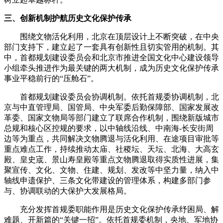
三、创新机制护航历史文化保护传承
围绕文物活化利用，北京在顶层设计上不断突破，在中央
部门支持下，建立起了一套具有创新性且切实管用的机制。其
中，首都规划建设委员会和北京市推进全国文化中心建设领导
小组牵头推进作为最关键的两大机制，成为历史文化保护传承
事业平稳前行的“压舱石”。
首都规划建设委员会协调机制。依托首规委协调机制，北
京与中直管理局、国管局、中央军委后勤保障部、国家发展改
革委、国家文物局等部门建立了联席合作机制，围绕新版城市
总规和核心区控规的要求，以中轴线沿线、中南海-长安街周
边等为重点，共同解决文物腾退与活化利用、在途项目审批等
重点难点工作，持续推动太庙、社稷坛、天坛、北海、大高玄
殿、皇史宬、景山寿皇殿等重点文物腾退取得实质性进展，集
聚宣传、文化、文物、住建、规划、发改等中坚力量，纳入中
轴线申遗保护、三条文化带建设的管理体系，构建多部门参
与、协调联动的大保护大发展格局。
充分发挥首规委职能作用是历史文化保护传承纾困局、解
难题、开新篇的“关键一招”。依托首规委机制，央地、军地协