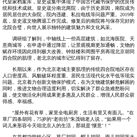
代皇家档案库，皇史宬集中体现了中国古代藏书保护的优良传
统和技术成就。皇史宬分南北两院，由于历史原因，南院成为
居民居住的大杂院，院内违建、私拉电线等问题严重。2019年
底，皇史宬文物腾退工作完成。修复后的南院将与保存完好的
北院合璧，向世人展示独特的建筑魅力和文化风采。
调研组了解到，中轴线上一些高层建筑，如北海医院、天
意商城等，在申遗中通过降层，让景观视廊更加通畅，文物的
赋存环境因此得到极大改善。钟鼓楼和周围平房再现北京胡同
四合院的肌理，老北京的城市记忆得到了留存。
长期以来，作为北京老城主要肌理的传统四合院地区存在
人口密度高、风貌破坏程度重、居民生活现代化水平低等现实
问题。北京着力创新文物保护模式，在为文物建筑解危解困的
同时，推进文物合理适度利用，切实解决了群众急难愁盼问
题，使文物活化利用成果更多惠及人民群众，增强人民群众获
得感、幸福感。
“屋外有花有草，家里全电厨房，生活有里又有面儿。”在
草厂四条胡同，75岁的“老街坊”朱茂锦老人说，“如果用一个
词儿来形容今天咱北京人的生活，那就是‘惬意’！”
在首都功能核心区，草厂胡同、帽儿胡同、雨儿胡同等大