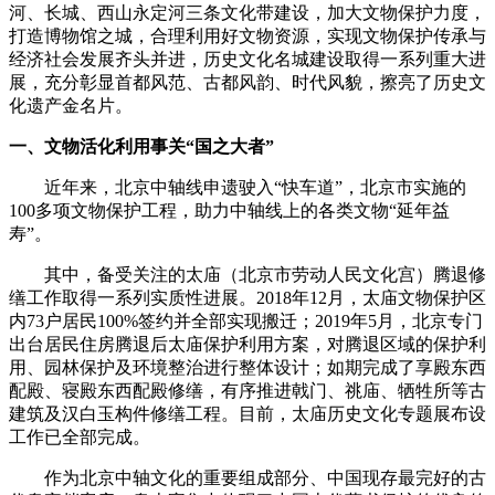
河、长城、西山永定河三条文化带建设，加大文物保护力度，
打造博物馆之城，合理利用好文物资源，实现文物保护传承与
经济社会发展齐头并进，历史文化名城建设取得一系列重大进
展，充分彰显首都风范、古都风韵、时代风貌，擦亮了历史文
化遗产金名片。
一、文物活化利用事关“国之大者”
近年来，北京中轴线申遗驶入“快车道”，北京市实施的
100多项文物保护工程，助力中轴线上的各类文物“延年益
寿”。
其中，备受关注的太庙（北京市劳动人民文化宫）腾退修
缮工作取得一系列实质性进展。2018年12月，太庙文物保护区
内73户居民100%签约并全部实现搬迁；2019年5月，北京专门
出台居民住房腾退后太庙保护利用方案，对腾退区域的保护利
用、园林保护及环境整治进行整体设计；如期完成了享殿东西
配殿、寝殿东西配殿修缮，有序推进戟门、祧庙、牺牲所等古
建筑及汉白玉构件修缮工程。目前，太庙历史文化专题展布设
工作已全部完成。
作为北京中轴文化的重要组成部分、中国现存最完好的古