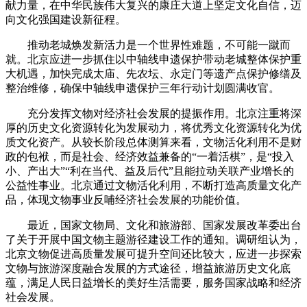
献力量，在中华民族伟大复兴的康庄大道上坚定文化自信，迈
向文化强国建设新征程。
推动老城焕发新活力是一个世界性难题，不可能一蹴而
就。北京应进一步抓住以中轴线申遗保护带动老城整体保护重
大机遇，加快完成太庙、先农坛、永定门等遗产点保护修缮及
整治维修，确保中轴线申遗保护三年行动计划圆满收官。
充分发挥文物对经济社会发展的提振作用。北京注重将深
厚的历史文化资源转化为发展动力，将优秀文化资源转化为优
质文化资产。从较长阶段总体测算来看，文物活化利用不是财
政的包袱，而是社会、经济效益兼备的“一着活棋”，是“投入
小、产出大”“利在当代、益及后代”且能拉动关联产业增长的
公益性事业。北京通过文物活化利用，不断打造高质量文化产
品，体现文物事业反哺经济社会发展的功能价值。
最近，国家文物局、文化和旅游部、国家发展改革委出台
了关于开展中国文物主题游径建设工作的通知。调研组认为，
北京文物促进高质量发展可提升空间还比较大，应进一步探索
文物与旅游深度融合发展的方式途径，增益旅游历史文化底
蕴，满足人民日益增长的美好生活需要，服务国家战略和经济
社会发展。