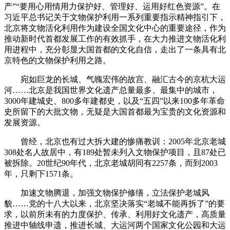
产”“要用心用情用力保护好、管理好、运用好红色资源”。在
习近平总书记关于文物保护利用一系列重要指示精神指引下，
北京将文物活化利用作为建设全国文化中心的重要途径，作为
推动新时代首都发展工作的有效抓手，在大力推进文物活化利
用进程中，充分彰显大国首都的文化自信，走出了一条具有北
京特色的文物保护利用之路。
宛如巨龙的长城、气魄宏伟的故宫、融汇古今的京杭大运
河……北京是我国世界文化遗产总量最多、最集中的城市，
3000年建城史、800多年建都史，以及“五四”以来100多年革命
史所留下的大批文物，无疑是大国首都最为宝贵的文化资源和
发展资源。
曾经，北京也有过大拆大建的惨痛教训：2005年北京老城
308处名人故居中，有189处暂未列入文物保护项目，且87处已
被拆除。20世纪90年代，北京老城胡同有2257条，而到2003
年，只剩下1571条。
加速文物腾退，加强文物保护修缮，立法保护老城风
貌……党的十八大以来，北京坚决落实“老城不能再拆了”的要
求，以前所未有的力度保护、传承、利用好文化遗产，高质量
推进中轴线申遗，推进长城、大运河两个国家文化公园和大运