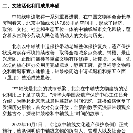
二、文物活化利用成果丰硕
中轴线申遗取得一系列重要进展。在中国文物学会会长单
霁翔看来，北京中轴线长达7.8公里的空间里，形成了经济、
政治、文化、社会和生态五位一体的中轴线城市文化风貌，蕴
含着从古到今劳动人民创造的动人的文化与历史。
北京以中轴线申遗保护带动老城整体保护复兴，遗产保护
状况与赋存环境持续改善，取得全领域多点突破。钟楼、景山
兴庆阁、正阳门箭楼等重点文物有序修缮，社稷坛、太庙、先
农坛的核心区办公用房完成腾退，醇亲王府、贤良祠等文物移
交和腾退事宜加速推进，钟鼓楼周边申请式退租和第五立面
（屋顶）整治成效显著。
“中轴线是北京的城市脊梁，北京在中轴线文物建筑的活
化利用上下足了功夫。”清华大学国家遗产保护中心主任吕舟
介绍，为唤起北京老城晨钟暮鼓的时间记忆，鼓楼修缮恢复了
券洞历史原貌，首次对公众开放，全新的数字沉浸展带领观众
穿越古今，探秘钟鼓楼和中轴线上“时间的故事”。
2022年10月1日，《北京中轴线文化遗产保护条例》正式
施行，该条例明确中轴线文物的所有人、管理人以及社会公