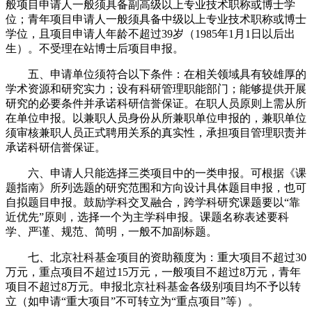
般项目申请人一般须具备副高级以上专业技术职称或博士学
位；青年项目申请人一般须具备中级以上专业技术职称或博士
学位，且项目申请人年龄不超过39岁（1985年1月1日以后出
生）。不受理在站博士后项目申报。
五、申请单位须符合以下条件：在相关领域具有较雄厚的
学术资源和研究实力；设有科研管理职能部门；能够提供开展
研究的必要条件并承诺科研信誉保证。在职人员原则上需从所
在单位申报。以兼职人员身份从所兼职单位申报的，兼职单位
须审核兼职人员正式聘用关系的真实性，承担项目管理职责并
承诺科研信誉保证。
六、申请人只能选择三类项目中的一类申报。可根据《课
题指南》所列选题的研究范围和方向设计具体题目申报，也可
自拟题目申报。鼓励学科交叉融合，跨学科研究课题要以“靠
近优先”原则，选择一个为主学科申报。课题名称表述要科
学、严谨、规范、简明，一般不加副标题。
七、北京社科基金项目的资助额度为：重大项目不超过30
万元，重点项目不超过15万元，一般项目不超过8万元，青年
项目不超过8万元。申报北京社科基金各级别项目均不予以转
立（如申请“重大项目”不可转立为“重点项目”等）。