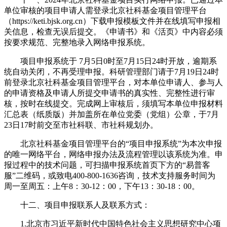
单位审核的项目申请人需登录北京社科基金项目管理平台
（https://keti.bjsk.org.cn）下载申报模板文件并在线填写申报相
关信息，检查无误后提交。《申请书》和《活页》中内容必须
按要求规范、完整地录入网络申报系统。
项目申报系统于 7月5日0时至7月15日24时开放，逾期系
统自动关闭，不再受理申报。科研管理部门请于7月19日24时
前登录北京社科基金项目管理平台，对本单位申请人、参与人
的申请资格及申请人所提交申请书的真实性、完整性进行审
核，按时在线提交。完成网上审核后，须填写本单位申报材料
汇总表（纸质版）并加盖所在单位党委（党组）公章，于7月
23日17时前交至市社科联、市社科规划办。
北京社科基金项目管理平台的“项目申报系统”为本次申报
的唯一网络平台，网络申报办法及流程管理以该系统为准。申
报过程中的技术问题，可扫描申报系统首页下方的“易普客
服”二维码，或致电400-800-1636咨询，技术支持服务时间为
周一至周五：上午8：30-12：00，下午13：30-18：00。
十二、项目申报联系人及联系方式：
1.北京市习近平新时代中国特色社会主义思想研究中心项