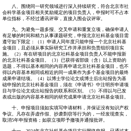
八、围绕同一研究领域进行深入持续研究，符合北京市社
会科学基金项目相关奖励规定的项目负责人，申报时可不占本
单位指标，不经过通讯评审，直接入围会议评审。
九、为避免一题多报、交叉申请和重复立项，确保申请人
有足够的时间和精力从事课题研究，申报北京社科基金项目需
遵守如下限定：（1）申请人同年度只能申报一个北京社科基
金项目，且必须从事实际研究工作并承担和负责组织项目实
施。（2）有在研项目的北京社科基金项目负责人不能申报新
的北京社科基金项目。（3）已获得省部级（含）以上资助的
选题，不得以基本相同的内容再申请北京社科基金项目，也不
得以内容基本相同或相近的同一成果作为多个基金项目的最终
成果申请结项。（4）以博士学位论文或博士后出站报告为基
础申报的北京社科基金项目，须在《申请书》中注明所申请项
目与学位论文或出站报告的联系和区别。（5）不得以与已发
表或出版的内容基本相同的研究成果申请北京社科基金项目。
十、申报项目须如实填写申请材料，并保证没有知识产权
争议。凡存在弄虚作假、抄袭剽窃等行为的，一经发现查实，
取消5年申报资格；如获立项即予撤项并通报批评。
十一、2024年北京社科基金项目实行网络申报。已通过本