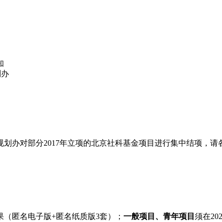
知
划办
划办对部分2017年立项的北京社科基金项目进行集中结项，请
终成果（匿名电子版+匿名纸质版3套）；
一般项目、青年项目
须在20