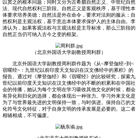
以贯之的根本问题；同时又分为古希腊自然正义、中世纪自然
法、现代自然权利三阶段。自然正义是客观秩序，基于理性本
体要求培养美德；自然法是外在命令，要求对法则的服从；自
然权利是主观法权，基于意志本体要求保护人的主体自由。李
涛认为，如果客观法权与主观法权是主导标准，那么三阶段的
自然正当仍可纳入古今之变的框架。
（北京外国语大学副教授周利群）
北京外国语大学副教授周利群作题为《从<摩登伽经>到<
宿曜经>：九世纪以前印度天文知识在汉文佛经中的累积》的
报告。通过对《摩登伽经》和《宿曜经》的比较研究，探索九
世纪以前印度天文知识在汉文佛经中的不断的积累和在中国社
会的传播，她认为每个文明在学习吸收其他文化的时候，都会
有异化和归化的选择，都会体现出一种张力。学习外来文化是
为了与世界最先进的文明保持一致，与时俱进。保持自己的文
化符号文化特征，对于自身文明的传承发展是必要的。这二者
相辅相成，不可偏废。