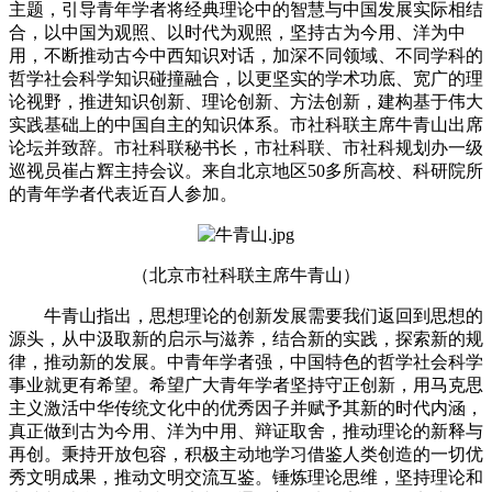
主题，引导青年学者将经典理论中的智慧与中国发展实际相结
合，以中国为观照、以时代为观照，坚持古为今用、洋为中
用，不断推动古今中西知识对话，加深不同领域、不同学科的
哲学社会科学知识碰撞融合，以更坚实的学术功底、宽广的理
论视野，推进知识创新、理论创新、方法创新，建构基于伟大
实践基础上的中国自主的知识体系。市社科联主席牛青山出席
论坛并致辞。市社科联秘书长，市社科联、市社科规划办一级
巡视员崔占辉主持会议。来自北京地区50多所高校、科研院所
的青年学者代表近百人参加。
（北京市社科联主席牛青山）
牛青山指出，思想理论的创新发展需要我们返回到思想的
源头，从中汲取新的启示与滋养，结合新的实践，探索新的规
律，推动新的发展。中青年学者强，中国特色的哲学社会科学
事业就更有希望。希望广大青年学者坚持守正创新，用马克思
主义激活中华传统文化中的优秀因子并赋予其新的时代内涵，
真正做到古为今用、洋为中用、辩证取舍，推动理论的新释与
再创。秉持开放包容，积极主动地学习借鉴人类创造的一切优
秀文明成果，推动文明交流互鉴。锤炼理论思维，坚持理论和