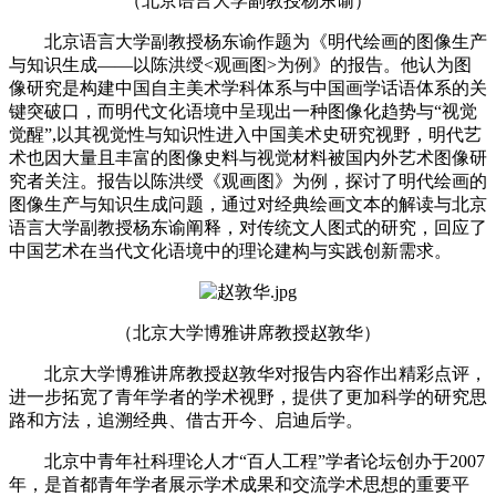
（北京语言大学副教授杨东谕）
北京语言大学副教授杨东谕作题为《明代绘画的图像生产
与知识生成——以陈洪绶<观画图>为例》的报告。他认为图
像研究是构建中国自主美术学科体系与中国画学话语体系的关
键突破口，而明代文化语境中呈现出一种图像化趋势与“视觉
觉醒”,以其视觉性与知识性进入中国美术史研究视野，明代艺
术也因大量且丰富的图像史料与视觉材料被国内外艺术图像研
究者关注。报告以陈洪绶《观画图》为例，探讨了明代绘画的
图像生产与知识生成问题，通过对经典绘画文本的解读与北京
语言大学副教授杨东谕阐释，对传统文人图式的研究，回应了
中国艺术在当代文化语境中的理论建构与实践创新需求。
（北京大学博雅讲席教授赵敦华）
北京大学博雅讲席教授赵敦华对报告内容作出精彩点评，
进一步拓宽了青年学者的学术视野，提供了更加科学的研究思
路和方法，追溯经典、借古开今、启迪后学。
北京中青年社科理论人才“百人工程”学者论坛创办于2007
年，是首都青年学者展示学术成果和交流学术思想的重要平