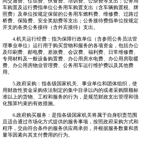
间交通费、住宿费、伙食费、培训费、公杂费等支出；公务用
车购置及运行费指单位公务用车购置支出（含车辆购置税、牌
照费）及单位按规定保留的公务用车燃料费、维修费、过路过
桥费、保险费、安全奖励费等支出；公务接待费指单位按规定
开支的各类公务接待（含外宾接待）支出。
4.机关运行经费：指为保障行政单位（含参照公务员法管
理事业单位）运行用于购买货物和服务的各项资金，包括办公
及印刷费、邮电费、差旅费、会议费、福利费、日常维修费、
专用材料及一般设备购置费、办公用房水电费、办公用房取暖
费、办公用房物业管理费、公务用车运行维护费以及其他费
用。
5.政府采购：指各级国家机关、事业单位和团体组织，使
用财政性资金采购依法制定的集中目录以内的或者采购限额标
准以上的货物、工程和服务的行为，是规范财政支出管理和强
化预算约束的有效措施。
6.政府购买服务：是指各级国家机关将属于自身职责范围
且适合通过市场化方式提供的服务事项，按照政府采购方式和
程序，交由符合条件的服务供应商承担，并根据服务数量和质
量等因素向其支付费用的行为。