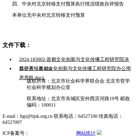
四、中央对北京转移支付预算执行情况绩效自评报告
本单位无中央对北京转移支付预算
文件下载：
2024-183002-首都文化创新与文化传播工程研究院决
算公开报表.xlsx
自评表：首都文化创新与文化传播工程研究院办公用
房房租.docx
版权所有：北京市社会科学界联合会 北京市哲学
社会科学规划办公室
联系地址：北京市东城区安外西滨河路19号 邮政
编码：100011
E-mail：bgs@bjsk.org.cn 联系电话：64527100 传真电话：
64527097
ICP备案号：
京ICP备15004457号-3
网站统计
京公网安备