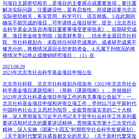
与项目主题密切相关，是项目的主要观点或重要发现，要注重
解决实际问题，注重建设性，富有启发性。所提建议要与北京
实际密切相关，务实管用、科学可行、语言精炼。3.在此期间
确实不能完成的项目，可申请终止项目研究，提交《北京市社
会科学基金决策咨询项目重要事项变更审批表》、前期研究成
果、项目资金收支明细（加盖财务章），结余资金退回市社科
联、市社科规划办；未取得任何研究成果的，或者研究成果不
够充分的，将视情况退回全部资助资金。4.凡属下列情况的将
视情况予以终止或撤销研究项目：（1）在
2023.08.29
2023年北京市社会科学基金项目申报公告
北京市社科联、北京市社科规划办现发布《2023年北京市社会
科学基金项目课题指南》（简称《课题指南》），并就做好
2023年北京社科基金项目申报工作的有关事项公告如下：一、
北京社科基金项目申报和评审立项工作，坚持以习近平新时代
中国特色社会主义思想为指导，全面贯彻落实党的二十大精
神，深入贯彻落实习近平总书记关于哲学社会科学工作系列重
要讲话和对北京的重要讲话精神，贯彻落实市第十三次党代会
精神，深入实施《国家“十四五”时期哲学社会科学发展规划》
《关于新时代繁荣兴盛首都文化的意见》《关于新时代繁荣发