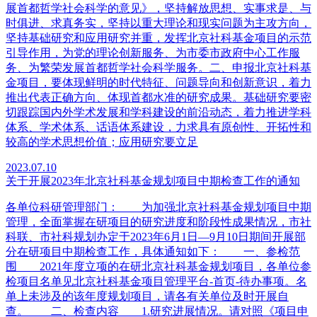
展首都哲学社会科学的意见》，坚持解放思想、实事求是、与
时俱进、求真务实，坚持以重大理论和现实问题为主攻方向，
坚持基础研究和应用研究并重，发挥北京社科基金项目的示范
引导作用，为党的理论创新服务、为市委市政府中心工作服
务、为繁荣发展首都哲学社会科学服务。二、申报北京社科基
金项目，要体现鲜明的时代特征、问题导向和创新意识，着力
推出代表正确方向、体现首都水准的研究成果。基础研究要密
切跟踪国内外学术发展和学科建设的前沿动态，着力推进学科
体系、学术体系、话语体系建设，力求具有原创性、开拓性和
较高的学术思想价值；应用研究要立足
2023.07.10
关于开展2023年北京社科基金规划项目中期检查工作的通知
各单位科研管理部门： 为加强北京社科基金规划项目中期
管理，全面掌握在研项目的研究进度和阶段性成果情况，市社
科联、市社科规划办定于2023年6月1日—9月10日期间开展部
分在研项目中期检查工作，具体通知如下： 一、参检范
围 2021年度立项的在研北京社科基金规划项目，各单位参
检项目名单见北京社科基金项目管理平台-首页-待办事项。名
单上未涉及的该年度规划项目，请各有关单位及时开展自
查。 二、检查内容 1.研究进展情况。请对照《项目申