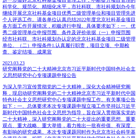
进一步做好北京社科基金项目管理工作，不断提升项目管理的
科学化、规范化、精细化水平，市社科联、市社科规划办今年
继续开展北京社科基金项目优秀二级管理单位和项目管理先进
个人评选工作。请各单位认真总结2022年度北京社科基金项目
各方面工作开展情况，积极进行申报。具体要求如下：一、优
秀二级管理单位申报范围、条件及评价依据（一）申报范围
经市社科联、市社科规划办认定的北京社科基金项目二级管理
单位。（二）申报条件1.认真履行职责，项目立项、中期检
查、鉴定结项、成果宣
2023.03.23
研究阐释党的二十大精神北京市习近平新时代中国特色社会主
义思想研究中心专项课题申报公告
为深入学习宣传贯彻党的二十大精神，深化大会精神研究阐
释，现启动研究阐释党的二十大精神北京市习近平新时代中国
特色社会主义思想研究中心专项课题申报工作。有关事项公告
如下：一、总体要求本次专项课题申报立项工作坚持以习近平
新时代中国特色社会主义思想为指导，旨在深入贯彻落实党的
二十大精神，深入研究阐释党的二十大提出的重要思想、重要
观点、重大战略、重大举措，着力推出一批有价值、有深度、
有影响的研究成果。本次专项课题同时作为北京市社会科学基