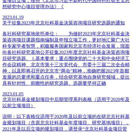
金项目立项，按照《北京市习近平新时代中国特色社会主义思
想研究中心项目管理办法》《
2023.01.19
关于征集2023年北京社科基金决策咨询项目研究选题的通知
各社科研究基地依托单位： 为做好2023年北京社科基金决
策咨询项目课题指南编制及申报立项工作，更好地汇聚广大社
科专家学者智慧，积极服务国家和北京市经济社会发展，现面
向各社科研究基地公开征集2023年度北京社科基金决策咨询项
目研究选题。 1.基本要求：重点围绕党的二十大和中央经济工
作会议精神、北京市第十三次党代会、市委十三届二次全会精
神，以及即将召开的北京市“两会”精神，准确把握2023年首都
发展的总要求和重点任务，结合研究基地自身研究领域，提出
具有针对性、前瞻性的研究选题。选题要坚持正确
2023.01.05
北京社科基金规划项目中后期管理系列表格（适用于2020年及
以前立项项目）
说明：以下表格仅适用于2020年及以前立项的在研北京社科基
金规划项目（含原北京社科基金年度项目、研究基地项目），
2021年及以后立项的规划项目，请登录“北京社科基金项目管