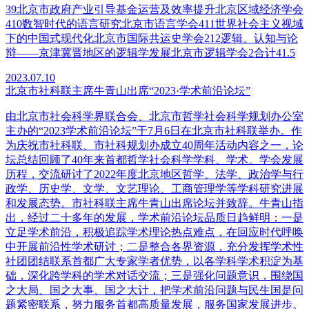
39北京市政府产业引导基金运营及效率提升北京区域经济学会
410数智时代的语言研究北京市语言学会411世界社会主义视域
下的中国式现代化北京市国际共运史学会212逻辑、认知与论
辩——京津冀晋地区的逻辑学发展北京市逻辑学会2合计41.5
2023.07.10
北京市社科联主席牛青山出席“2023·学术前沿论坛”
由北京市社会科学界联合会、北京市哲学社会科学规划办公室
主办的“2023学术前沿论坛”于7月6日在北京市社科联举办。作
为庆祝市社科联、市社科规划办成立40周年活动内容之一，论
坛总结回顾了40年来首都哲学社会科学学科、学术、学会发展
历程，交流研讨了2022年度北京地区哲学、法学、政治学与行
政学、历史学、文学、文艺理论、工商管理学等学科研究进展
和发展态势。市社科联主席牛青山出席论坛并致辞。牛青山指
出，经过二十多年的发展，学术前沿论坛品质日趋鲜明：一是
立足学术前沿，积极追踪学术理论热点难点，在回应时代呼唤
中开展前沿性学术研讨；二是整合各界资源，充分发挥学术性
社团团结联系首都广大专家学者优势，以各学科学术积淀为基
础，深化跨学科的学术对话交流；三是强化问题意识，围绕国
之大局、国之大事、国之大计，把学术前沿问题与民生国是问
题紧密联系，努力服务首都高质量发展，服务国家发展进步。