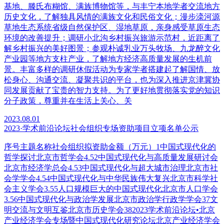
基地、滕氏布糊馆、满族博物馆等，与丰宁本地学者交流地方
历史文化，了解独具风情的满族文化和民俗文化；漫步滦河源
草地生态系统省级自然保护区、湿地草原，亲身感受草原生态
环境的改善提升；调研小北沟乡村振兴旅游示范村，近距离了
解乡村振兴的美好图景；参观朴诚乳业万头牧场、九龙醉文化
产业园等地方支柱产业，了解地方经济高质量发展的生机前
景。丰富多样的调研休假活动为专家学者搭建起了解国情、放
松身心、沟通交流、凝聚共识的平台，也为深入推进京津冀协
同发展贡献了宝贵的智力支持。为了更好地贯彻落实党的知识
分子政策，尊重并在生活上关心、关
2023.08.01
2023·学术前沿论坛社会组织专场资助项目立项名单公示
序号主题名称社会组织拟资助金额（万元）1中国式现代化的
哲学探讨北京市哲学会4.52中国式现代化与高质量发展研讨会
北京市经济学总会4.53中国式现代化与超大城市治理北京市社
会学学会4.54中国式现代化与中华民族伟大复兴北京市科学社
会主义学会3.55人口规模巨大的中国式现代化北京市人口学会
3.56中国式现代化与政治学发展北京市政治学行政学学会37文
明交流与文明互鉴北京市历史学会382023学术前沿论坛•北京
产业经济学会专场暨中国式现代化研究论坛北京产业经济学会