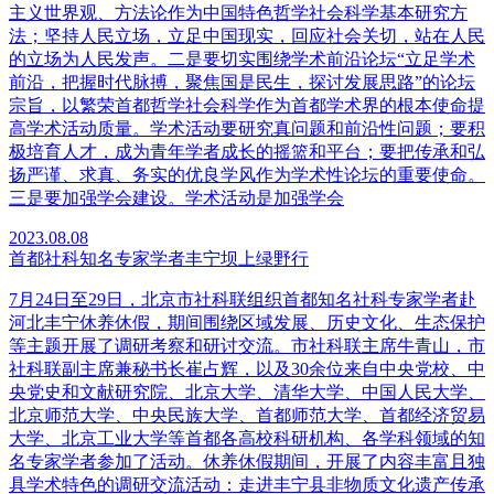
主义世界观、方法论作为中国特色哲学社会科学基本研究方
法；坚持人民立场，立足中国现实，回应社会关切，站在人民
的立场为人民发声。二是要切实围绕学术前沿论坛“立足学术
前沿，把握时代脉搏，聚焦国是民生，探讨发展思路”的论坛
宗旨，以繁荣首都哲学社会科学作为首都学术界的根本使命提
高学术活动质量。学术活动要研究真问题和前沿性问题；要积
极培育人才，成为青年学者成长的摇篮和平台；要把传承和弘
扬严谨、求真、务实的优良学风作为学术性论坛的重要使命。
三是要加强学会建设。学术活动是加强学会
2023.08.08
首都社科知名专家学者丰宁坝上绿野行
7月24日至29日，北京市社科联组织首都知名社科专家学者赴
河北丰宁休养休假，期间围绕区域发展、历史文化、生态保护
等主题开展了调研考察和研讨交流。市社科联主席牛青山，市
社科联副主席兼秘书长崔占辉，以及30余位来自中央党校、中
央党史和文献研究院、北京大学、清华大学、中国人民大学、
北京师范大学、中央民族大学、首都师范大学、首都经济贸易
大学、北京工业大学等首都各高校科研机构、各学科领域的知
名专家学者参加了活动。休养休假期间，开展了内容丰富且独
具学术特色的调研交流活动：走进丰宁县非物质文化遗产传承