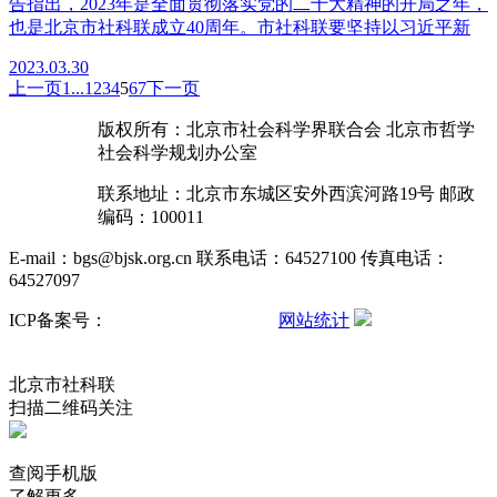
告指出，2023年是全面贯彻落实党的二十大精神的开局之年，
也是北京市社科联成立40周年。市社科联要坚持以习近平新
2023.03.30
上一页
1
...
1
2
3
4
5
6
7
下一页
版权所有：北京市社会科学界联合会 北京市哲学
社会科学规划办公室
联系地址：北京市东城区安外西滨河路19号 邮政
编码：100011
E-mail：bgs@bjsk.org.cn 联系电话：64527100 传真电话：
64527097
ICP备案号：
京ICP备15004457号-3
网站统计
京公网安备
11010102001503号
北京市社科联
扫描二维码关注
查阅手机版
了解更多