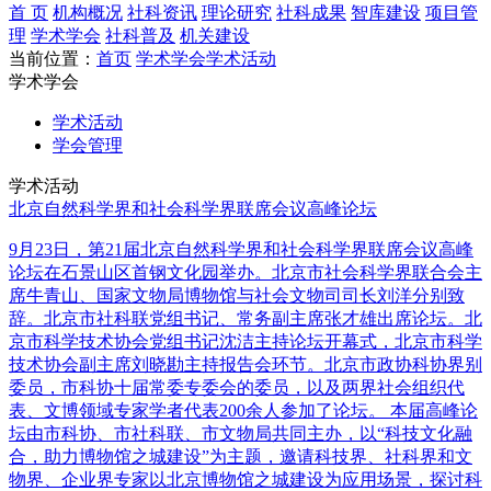
首 页
机构概况
社科资讯
理论研究
社科成果
智库建设
项目管
理
学术学会
社科普及
机关建设
当前位置：
首页
学术学会
学术活动
学术学会
学术活动
学会管理
学术活动
北京自然科学界和社会科学界联席会议高峰论坛
9月23日，第21届北京自然科学界和社会科学界联席会议高峰
论坛在石景山区首钢文化园举办。北京市社会科学界联合会主
席牛青山、国家文物局博物馆与社会文物司司长刘洋分别致
辞。北京市社科联党组书记、常务副主席张才雄出席论坛。北
京市科学技术协会党组书记沈洁主持论坛开幕式，北京市科学
技术协会副主席刘晓勘主持报告会环节。北京市政协科协界别
委员，市科协十届常委专委会的委员，以及两界社会组织代
表、文博领域专家学者代表200余人参加了论坛。 本届高峰论
坛由市科协、市社科联、市文物局共同主办，以“科技文化融
合，助力博物馆之城建设”为主题，邀请科技界、社科界和文
物界、企业界专家以北京博物馆之城建设为应用场景，探讨科