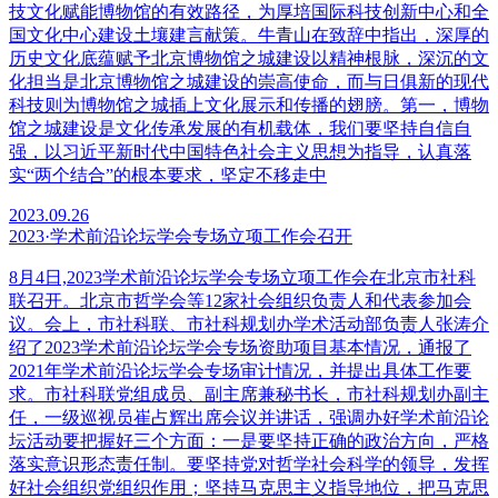
技文化赋能博物馆的有效路径，为厚培国际科技创新中心和全
国文化中心建设土壤建言献策。牛青山在致辞中指出，深厚的
历史文化底蕴赋予北京博物馆之城建设以精神根脉，深沉的文
化担当是北京博物馆之城建设的崇高使命，而与日俱新的现代
科技则为博物馆之城插上文化展示和传播的翅膀。第一，博物
馆之城建设是文化传承发展的有机载体，我们要坚持自信自
强，以习近平新时代中国特色社会主义思想为指导，认真落
实“两个结合”的根本要求，坚定不移走中
2023.09.26
2023·学术前沿论坛学会专场立项工作会召开
8月4日,2023学术前沿论坛学会专场立项工作会在北京市社科
联召开。北京市哲学会等12家社会组织负责人和代表参加会
议。会上，市社科联、市社科规划办学术活动部负责人张涛介
绍了2023学术前沿论坛学会专场资助项目基本情况，通报了
2021年学术前沿论坛学会专场审计情况，并提出具体工作要
求。市社科联党组成员、副主席兼秘书长，市社科规划办副主
任，一级巡视员崔占辉出席会议并讲话，强调办好学术前沿论
坛活动要把握好三个方面：一是要坚持正确的政治方向，严格
落实意识形态责任制。要坚持党对哲学社会科学的领导，发挥
好社会组织党组织作用；坚持马克思主义指导地位，把马克思