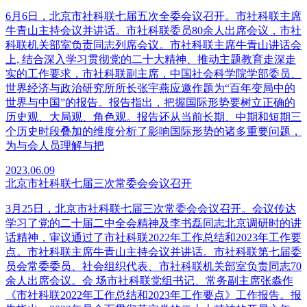
6月6日，北京市社科联七届五次全委会议召开。市社科联主席
牛青山主持会议并讲话。市社科联委员80余人出席会议，市社
科联机关部室负责同志列席会议。市社科联主席牛青山讲话会
上, 结合深入学习贯彻党的二十大精神、推动主题教育走深走
实的工作要求，市社科联副主席，中国社会科学院学部委员、
世界经济与政治研究所所长张宇燕应邀作题为“百年变局中的
世界与中国”的报告。报告指出，把握国际形势要树立正确的
历史观、大局观、角色观。报告还从当前长期、中期和短期三
个历史时段叠加的维度分析了影响国际形势的诸多重要问题，
为与会人员理解与把
2023.06.09
北京市社科联七届三次常委会会议召开
3月25日，北京市社科联七届三次常委会会议召开。会议传达
学习了党的二十届二中全会精神及李书磊同志北京调研时的讲
话精神，审议通过了市社科联2022年工作总结和2023年工作要
点。市社科联主席牛青山主持会议并讲话。市社科联第七届委
员会常委委员、社会组织代表、市社科联机关部室负责同志70
余人出席会议。会 场市社科联党组书记、常务副主席张淼作
《市社科联2022年工作总结和2023年工作要点》工作报告。报