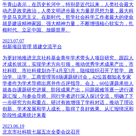
牛青山表示，在历史长河中，特别是近代以来，人类社会最大
动态是政党政治，人类文明进步最大力量是思想力量，最大科
学是马克思主义。在新时代，哲学社会科学工作者最大的使命
就是建设精神家园、强大精神力量，不断增强核心软实力，扎
根时代、立足中国、放眼世界、
2023.07.07
创新项目管理 搭建交流平台
为更好地推进北京社科基金青年学术带头人项目研究、跟踪人
才成长状况，实现学术方向引领，推动优秀学术成果产出，市
社科联、市社科规划办于4月至5月，陆续组织召开了哲学、政
治学、法学、工商管理等8场课题研讨会，42位首都知名专家
学者作为学术导师出席并作点评指导。会上，60位课题承担人
就各自课题研究进展、阶段成果产出，问题困难等逐一进行课
题汇报，与参会导师、同行学者进行深入探讨交流，明确了下
一步研究方向和重点。研讨有效增强了学科对话，推动了理论
创新、学术发展和学人成长，取得了良好效果。从汇报情况和
阶段性成果统计来看
2023.06.19
北京市社科联七届五次全委会议召开