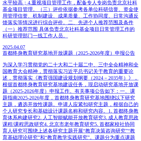
水平较高；4.重视项目管理工作，配备专人专岗负责北京社科
基金项目管理。（三）评价依据参考各单位科研信誉、资金使
用管理信誉、机制建设、成果质量、工作协同度、日常沟通反
馈落实等情况进行综合评价。二、先进个人推荐范围及条件
（一）推荐范围 具体负责北京社科基金项目日常管理工作的
科研管理部门一线工作人员。
2025.04.07
首都终身教育研究基地开放课题（2025-2026年度）申报公告
为深入学习贯彻党的二十大和二十届二中、三中全会精神和全
国教育大会精神，贯彻落实习近平总书记关于教育的重要论
述，贯彻落实《教育强国建设规划纲要（2024－2035年）》，
根据首都终身教育研究基地建设任务，现启动研究基地开放课
题（2025-2026年度）申报工作。有关事项公告如下：一、课
题指南2025-2026年度，首都终身教育研究基地围绕以下研究
主题，遴选开放性课题。申请人应紧扣研究主题，根据自己的
个人研究专长和基础设计课题名称和研究内容。1. 首都终身教
育体系构建研究2. 人工智能赋能开放教育研究3. 成人教育思政
课程/课程思政研究4. 北京市老年教育研究5. 首都家校社协同
育人研究可围绕上述各研究主题开展“教育决策咨询研究”“教
育基础理论研究”和“教育教学实践研究”。课题分为重点课题