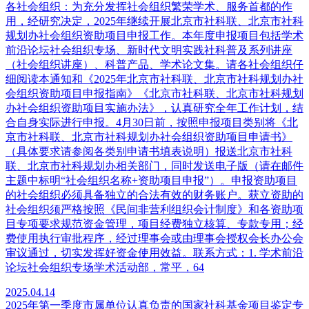
各社会组织：为充分发挥社会组织繁荣学术、服务首都的作
用，经研究决定，2025年继续开展北京市社科联、北京市社科
规划办社会组织资助项目申报工作。本年度申报项目包括学术
前沿论坛社会组织专场、新时代文明实践社科普及系列讲座
（社会组织讲座）、科普产品、学术论文集。请各社会组织仔
细阅读本通知和《2025年北京市社科联、北京市社科规划办社
会组织资助项目申报指南》《北京市社科联、北京市社科规划
办社会组织资助项目实施办法》，认真研究全年工作计划，结
合自身实际进行申报。4月30日前，按照申报项目类别将《北
京市社科联、北京市社科规划办社会组织资助项目申请书》
（具体要求请参阅各类别申请书填表说明）报送北京市社科
联、北京市社科规划办相关部门，同时发送电子版（请在邮件
主题中标明“社会组织名称+资助项目申报”）。申报资助项目
的社会组织必须具备独立的合法有效的财务账户。获立资助的
社会组织须严格按照《民间非营利组织会计制度》和各资助项
目专项要求规范资金管理，项目经费独立核算、专款专用；经
费使用执行审批程序，经过理事会或由理事会授权会长办公会
审议通过，切实发挥好资金使用效益。联系方式：1. 学术前沿
论坛社会组织专场学术活动部，常平，64
2025.04.14
2025年第一季度市属单位认真负责的国家社科基金项目鉴定专