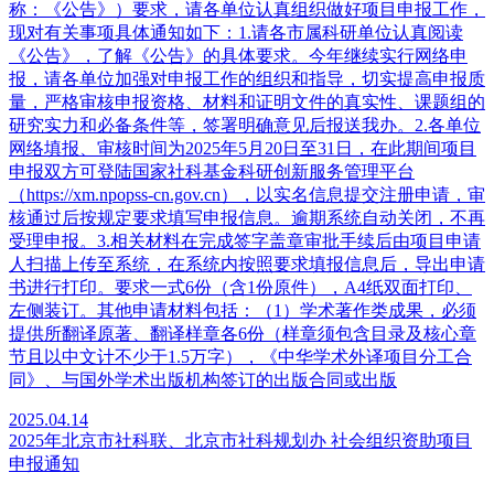
称：《公告》）要求，请各单位认真组织做好项目申报工作，
现对有关事项具体通知如下：1.请各市属科研单位认真阅读
《公告》，了解《公告》的具体要求。今年继续实行网络申
报，请各单位加强对申报工作的组织和指导，切实提高申报质
量，严格审核申报资格、材料和证明文件的真实性、课题组的
研究实力和必备条件等，签署明确意见后报送我办。2.各单位
网络填报、审核时间为2025年5月20日至31日，在此期间项目
申报双方可登陆国家社科基金科研创新服务管理平台
（https://xm.npopss-cn.gov.cn），以实名信息提交注册申请，审
核通过后按规定要求填写申报信息。逾期系统自动关闭，不再
受理申报。3.相关材料在完成签字盖章审批手续后由项目申请
人扫描上传至系统，在系统内按照要求填报信息后，导出申请
书进行打印。要求一式6份（含1份原件），A4纸双面打印、
左侧装订。其他申请材料包括：（1）学术著作类成果，必须
提供所翻译原著、翻译样章各6份（样章须包含目录及核心章
节且以中文计不少于1.5万字），《中华学术外译项目分工合
同》、与国外学术出版机构签订的出版合同或出版
2025.04.14
2025年北京市社科联、北京市社科规划办 社会组织资助项目
申报通知