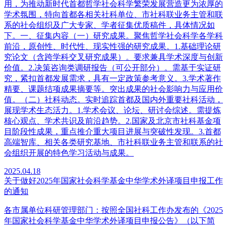
用，为推动新时代首都哲学社会科学繁荣发展营造更为浓厚的
学术氛围，特向首都各相关社科单位、市社科联业务主管和联
系的社会组织及广大专家、学者征集优质稿件，具体情况如
下。一、征集内容（一）研究成果。聚焦哲学社会科学各学科
前沿，原创性、时代性、现实性强的研究成果。1.基础理论研
究论文（含跨学科交叉研究成果）。要求兼具学术深度与创新
价值。2.决策咨询类调研报告（可公开部分）。需基于实证研
究，紧扣首都发展需求，具有一定政策参考意义。3.学术著作
精要、课题结项成果摘要等。突出成果的社会影响力与应用价
值。（二）社科动态。实时追踪首都及国内外重要社科活动，
展现学术生态活力。1.学术会议、论坛、研讨会综述。需提炼
核心观点、学术共识及前沿趋势。2.国家及北京市社科基金项
目阶段性成果，重点推介重大项目进展与突破性发现。3.首都
高端智库、相关各类研究基地、市社科联业务主管和联系的社
会组织开展的特色学习活动与成果。
2025.04.18
关于做好2025年国家社会科学基金中华学术外译项目申报工作
的通知
各市属单位科研管理部门：按照全国社科工作办发布的《2025
年国家社会科学基金中华学术外译项目申报公告》（以下简