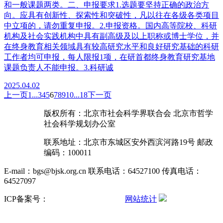
和一般课题两类。二、申报要求1.选题要坚持正确的政治方
向。应具有创新性、探索性和突破性，凡以往在各级各类项目
中立项的，请勿重复申报。2.申报资格。国内高等院校、科研
机构及社会实践机构中具有副高级及以上职称或博士学位，并
在终身教育相关领域具有较高研究水平和良好研究基础的科研
工作者均可申报，每人限报1项，在研首都终身教育研究基地
课题负责人不能申报。3.科研诚
2025.04.02
上一页
1
...
3
4
5
6
7
8
9
10
...
18
下一页
版权所有：北京市社会科学界联合会 北京市哲学
社会科学规划办公室
联系地址：北京市东城区安外西滨河路19号 邮政
编码：100011
E-mail：bgs@bjsk.org.cn 联系电话：64527100 传真电话：
64527097
ICP备案号：
京ICP备15004457号-3
网站统计
京公网安备
11010102001503号