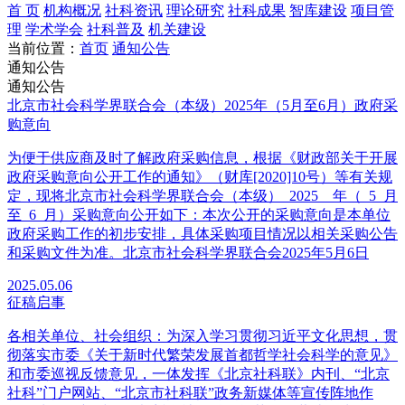
首 页
机构概况
社科资讯
理论研究
社科成果
智库建设
项目管
理
学术学会
社科普及
机关建设
当前位置：
首页
通知公告
通知公告
通知公告
北京市社会科学界联合会（本级）2025年（5月至6月）政府采
购意向
为便于供应商及时了解政府采购信息，根据《财政部关于开展
政府采购意向公开工作的通知》（财库[2020]10号）等有关规
定，现将北京市社会科学界联合会（本级）_2025__年（_5_月
至_6_月）采购意向公开如下：本次公开的采购意向是本单位
政府采购工作的初步安排，具体采购项目情况以相关采购公告
和采购文件为准。北京市社会科学界联合会2025年5月6日
2025.05.06
征稿启事
各相关单位、社会组织：为深入学习贯彻习近平文化思想，贯
彻落实市委《关于新时代繁荣发展首都哲学社会科学的意见》
和市委巡视反馈意见，一体发挥《北京社科联》内刊、“北京
社科”门户网站、“北京市社科联”政务新媒体等宣传阵地作