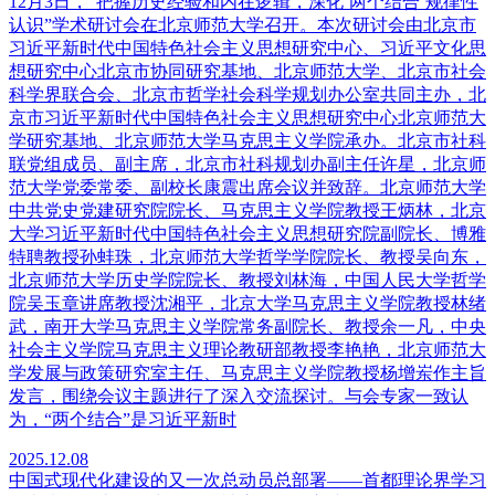
12月3日，“把握历史经验和内在逻辑，深化‘两个结合’规律性
认识”学术研讨会在北京师范大学召开。本次研讨会由北京市
习近平新时代中国特色社会主义思想研究中心、习近平文化思
想研究中心北京市协同研究基地、北京师范大学、北京市社会
科学界联合会、北京市哲学社会科学规划办公室共同主办，北
京市习近平新时代中国特色社会主义思想研究中心北京师范大
学研究基地、北京师范大学马克思主义学院承办。北京市社科
联党组成员、副主席，北京市社科规划办副主任许星，北京师
范大学党委常委、副校长康震出席会议并致辞。北京师范大学
中共党史党建研究院院长、马克思主义学院教授王炳林，北京
大学习近平新时代中国特色社会主义思想研究院副院长、博雅
特聘教授孙蚌珠，北京师范大学哲学学院院长、教授吴向东，
北京师范大学历史学院院长、教授刘林海，中国人民大学哲学
院吴玉章讲席教授沈湘平，北京大学马克思主义学院教授林绪
武，南开大学马克思主义学院常务副院长、教授余一凡，中央
社会主义学院马克思主义理论教研部教授李艳艳，北京师范大
学发展与政策研究室主任、马克思主义学院教授杨增岽作主旨
发言，围绕会议主题进行了深入交流探讨。与会专家一致认
为，“两个结合”是习近平新时
2025.12.08
中国式现代化建设的又一次总动员总部署——首都理论界学习