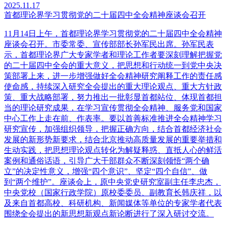
2025.11.17
首都理论界学习贯彻党的二十届四中全会精神座谈会召开
11月14日上午，首都理论界学习贯彻党的二十届四中全会精神
座谈会召开。市委常委、宣传部部长孙军民出席。孙军民表
示，首都理论界广大专家学者和理论工作者要深刻理解把握党
的二十届四中全会的重大意义，把思想和行动统一到党中央决
策部署上来，进一步增强做好全会精神研究阐释工作的责任感
使命感，持续深入研究全会提出的重大理论观点、重大方针政
策、重大战略部署，努力推出一批彰显首都站位、体现首都担
当的理论研究成果，在学习宣传贯彻全会精神、服务党和国家
中心工作上走在前、作表率。要以首善标准推进全会精神学习
研究宣传，加强组织领导，把握正确方向，结合首都经济社会
发展的新形势新要求，结合北京推动高质量发展的重要举措和
生动实践，把思想理论观点转化为解疑释惑、直抵人心的鲜活
案例和通俗话语，引导广大干部群众不断深刻领悟“两个确
立”的决定性意义，增强“四个意识”、坚定“四个自信”、做
到“两个维护”。座谈会上，原中央党史研究室副主任李忠杰，
中央党校（国家行政学院）原校委委员、副教育长韩庆祥，以
及来自首都高校、科研机构、新闻媒体等单位的专家学者代表
围绕全会提出的新思想新观点新论断进行了深入研讨交流。