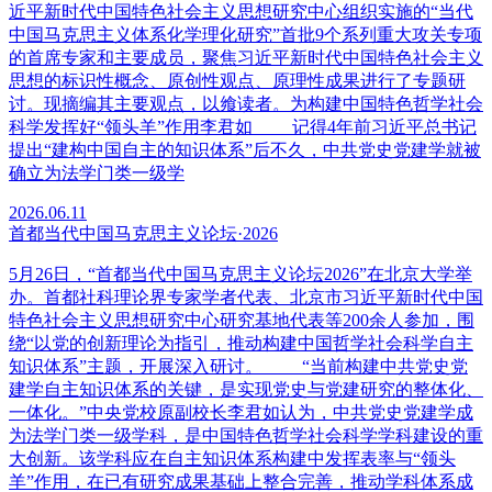
近平新时代中国特色社会主义思想研究中心组织实施的“当代
中国马克思主义体系化学理化研究”首批9个系列重大攻关专项
的首席专家和主要成员，聚焦习近平新时代中国特色社会主义
思想的标识性概念、原创性观点、原理性成果进行了专题研
讨。现摘编其主要观点，以飨读者。为构建中国特色哲学社会
科学发挥好“领头羊”作用李君如 记得4年前习近平总书记
提出“建构中国自主的知识体系”后不久，中共党史党建学就被
确立为法学门类一级学
2026.06.11
首都当代中国马克思主义论坛·2026
5月26日，“首都当代中国马克思主义论坛2026”在北京大学举
办。首都社科理论界专家学者代表、北京市习近平新时代中国
特色社会主义思想研究中心研究基地代表等200余人参加，围
绕“以党的创新理论为指引，推动构建中国哲学社会科学自主
知识体系”主题，开展深入研讨。 “当前构建中共党史党
建学自主知识体系的关键，是实现党史与党建研究的整体化、
一体化。”中央党校原副校长李君如认为，中共党史党建学成
为法学门类一级学科，是中国特色哲学社会科学学科建设的重
大创新。该学科应在自主知识体系构建中发挥表率与“领头
羊”作用，在已有研究成果基础上整合完善，推动学科体系成