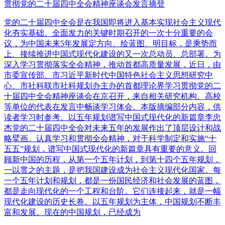
贯彻党的二十届四中全会精神座谈会发言摘登
党的二十届四中全会是在我国即将进入基本实现社会主义现代
化夯实基础、全面发力的关键时期召开的一次十分重要的会
议，为中国未来5年发展定方向、绘蓝图、明目标，是乘势而
上、接续推进中国式现代化建设的又一次总动员、总部署。为
深入学习贯彻落实全会精神，推动首都高质量发展，近日，由
市委宣传部、市习近平新时代中国特色社会主义思想研究中
心、市社科联市社科规划办主办的首都理论界学习贯彻党的二
十届四中全会精神座谈会在京召开，来自相关研究机构、高校
等单位的代表在发言中畅谈学习体会。本版摘编部分内容，供
读者学习时参考。以五年规划谱写中国式现代化的新篇章李忠
杰党的二十届四中全会对未来五年的发展作出了顶层设计和战
略擘画。认真学习和贯彻全会精神，对于科学制定和实施“十
五五”规划，谱写中国式现代化的新篇章具有重要的意义。回
顾新中国的历程，从第一个五年计划，到第十四个五年规划，
一以贯之的主题，是把我国建设成为社会主义现代化国家。每
一个五年计划和规划，都是一份国民经济和社会发展的蓝图，
都是走向现代化的一个工程和台阶。它们连接起来，就是一幅
现代化建设的历史长卷。以五年规划为主体，中国规划不断丰
富和发展。现在的中国规划，已经成为