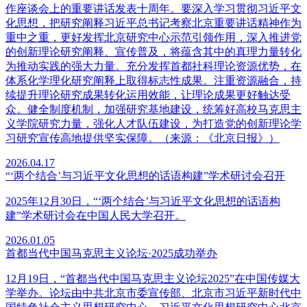
作座谈会上的重要讲话发表十周年。要深入学习贯彻习近平文
化思想，把研究阐释习近平总书记考察北京重要讲话精神作为
重中之重，更好发挥北京研究中心示范引领作用，深入推进党
的创新理论研究阐释、宣传普及，将蕴含其中的真理力量转化
为推动实践的强大力量。充分发挥首都社科理论资源优势，在
体系化学理化研究阐释上取得标志性成果。注重资源融合，持
续提升理论研究成果转化运用效能，让理论成果更好触达受
众。健全制度机制，加强研究基地建设，统筹好高校马克思主
义学院研究力量，强化人才队伍建设，为打造党的创新理论学
习研究宣传高地提供坚实保障。（来源：《北京日报》）
2026.04.17
“‘两个结合’与习近平文化思想的话语构建”学术研讨会召开
2025年12月30日，“‘两个结合’与习近平文化思想的话语构
建”学术研讨会在中国人民大学召开。
2026.01.05
首都当代中国马克思主义论坛·2025成功举办
12月19日，“首都当代中国马克思主义论坛2025”在中国传媒大
学举办。论坛由中共北京市委宣传部、北京市习近平新时代中