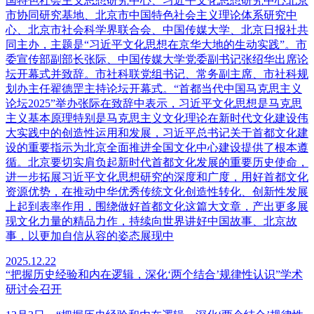
国特色社会主义思想研究中心、习近平文化思想研究中心北京
市协同研究基地、北京市中国特色社会主义理论体系研究中
心、北京市社会科学界联合会、中国传媒大学、北京日报社共
同主办，主题是“习近平文化思想在京华大地的生动实践”。市
委宣传部副部长张际、中国传媒大学党委副书记张绍华出席论
坛开幕式并致辞。市社科联党组书记、常务副主席、市社科规
划办主任翟德罡主持论坛开幕式。“首都当代中国马克思主义
论坛2025”举办张际在致辞中表示，习近平文化思想是马克思
主义基本原理特别是马克思主义文化理论在新时代文化建设伟
大实践中的创造性运用和发展，习近平总书记关于首都文化建
设的重要指示为北京全面推进全国文化中心建设提供了根本遵
循。北京要切实肩负起新时代首都文化发展的重要历史使命，
进一步拓展习近平文化思想研究的深度和广度，用好首都文化
资源优势，在推动中华优秀传统文化创造性转化、创新性发展
上起到表率作用，围绕做好首都文化这篇大文章，产出更多展
现文化力量的精品力作，持续向世界讲好中国故事、北京故
事，以更加自信从容的姿态展现中
2025.12.22
“把握历史经验和内在逻辑，深化‘两个结合’规律性认识”学术
研讨会召开