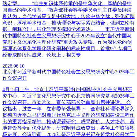
熟定型。 “自主知识体系传承的是中华文化，厚植的是中
国自己的学术根基。”教育部社会科学委员会副主任委员顾海
良认为，当代学者应立足中国大地，传承中华文脉，强化问题
意识，厚植学术根基，推动理论与实际紧密结合，做到立论有
据、阐释合理，强化学理支撑和学术表达。 市习近平新时
代中国特色社会主义思想研究中心于2025年设立“当代中国马
克思主义体系化学理化研究”重大攻关专项。作为深化党的创
新理论体系化学理化研究阐释的标志性项目，首批9个专项已
经形成阶段性成果。论坛上，相关专
2026.06.10
北京市习近平新时代中国特色社会主义思想研究中心2026年工
作会议召开
4月15日上午，北京市习近平新时代中国特色社会主义思想研
究中心、习近平文化思想研究中心北京协同研究基地2026年工
作会议召开。市委常委、宣传部部长孙军民出席并讲话。 会
议指出，过去一年，在市委坚强领导下，全市社科理论界深入
贯彻习近平总书记对新时代马克思主义理论研究和建设工程作
出的重要指示精神，推动课题研究、成果评价、人才培养、基
地建设等全面优化提升，研究阐释成效突出，各项工作取得积
极进展。会议强调，2026年是习近平总书记在哲学社会科学工